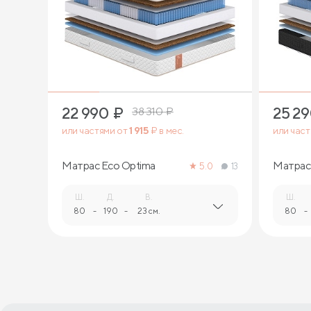
1
22 990
₽
25 2
38 310
₽
или частями от
1 915
₽ в мес.
или час
Матрас Eco Optima
Матрас 
5.0
13
Ш.
Д.
В.
Ш.
80
-
190
-
23 см.
80
-