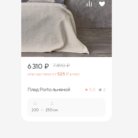
6 310
₽
7 890
₽
или частями от
525
₽ в мес.
Плед Porto льняной
5.0
2
Ш.
Д.
230
-
250 см.