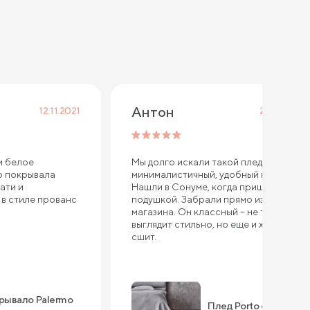
Антон
12.11.2021
25.03.2021
и белое
Мы долго искали такой плед,
о покрывала
минималистичный, удобный и уютный.
ати и
Нашли в Сонуме, когда пришли за
 в стиле прованс
подушкой. Забрали прямо из
магазина. Он классный – не только
выглядит стильно, но еще и хорошо
сшит.
рывало Palermo
Плед Porto серый