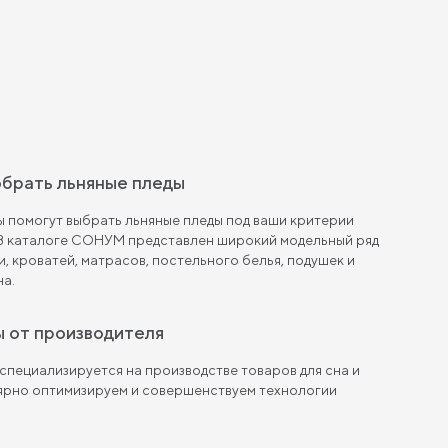
обрать льняные пледы
 помогут выбрать льняные пледы под ваши критерии
 В каталоге СОНУМ представлен широкий модельный ряд
и, кроватей, матрасов, постельного белья, подушек и
на.
ы от производителя
пециализируется на производстве товаров для сна и
лярно оптимизируем и совершенствуем технологии