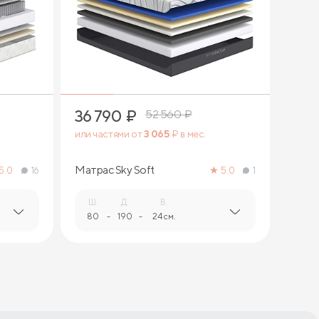
2
36 790
₽
52 560
₽
или частями от
3 065
₽ в мес.
Матрас Sky Soft
5.0
16
5.0
1
Ш.
Д.
В.
80
-
190
-
24 см.