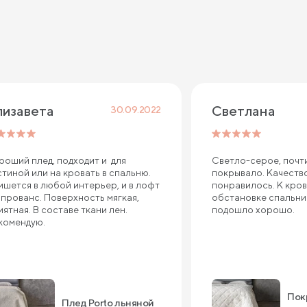
лизавета
Светлана
30.09.2022
роший плед, подходит и для
Светло-серое, почт
стиной или на кровать в спальню.
покрывало. Качеств
ишется в любой интерьер, и в лофт
понравилось. К кров
в прованс. Поверхность мягкая,
обстановке спальни
иятная. В составе ткани лен.
подошло хорошо.
комендую.
Пок
Плед Porto льняной