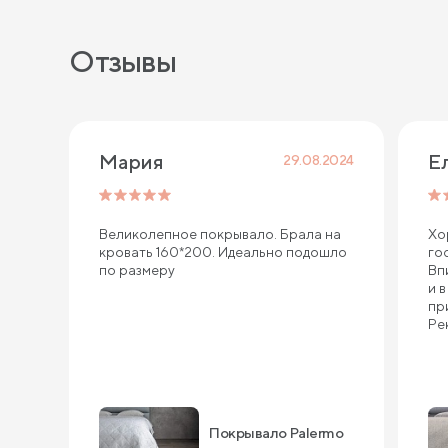
Отзывы
Мария 
Е
29.08.2024
Великолепное покрывало. Брала на
Хо
кровать 160*200. Идеально подошло
го
по размеру
Вп
и 
пр
Ре
Покрывало Palermo