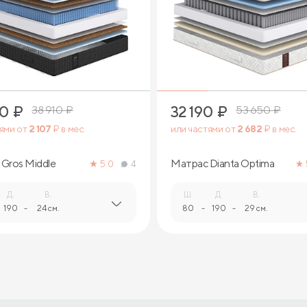
2
2
90
₽
32 190
₽
38 910
₽
53 650
₽
тями от
2 107
₽ в мес.
или частями от
2 682
₽ в мес.
Gros Middle
Матрас Dianta Optima
5.0
4
Д.
В.
Ш.
Д.
В.
190
-
24 см.
80
-
190
-
29 см.